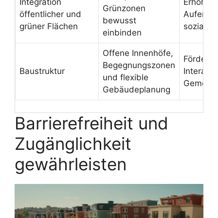
Integration
Erhöhte
Grünzonen
öffentlicher und
Aufentha
bewusst
grüner Flächen
soziale 
einbinden
Offene Innenhöfe,
Fördert 
Begegnungszonen
Baustruktur
Interakt
und flexible
Gemeins
Gebäudeplanung
Barrierefreiheit und
Zugänglichkeit
gewährleisten