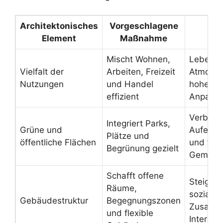
Architektonisches
Vorgeschlagene
N
Element
Maßnahme
Mischt Wohnen,
Lebendi
Vielfalt der
Arbeiten, Freizeit
Atmosph
Nutzungen
und Handel
hohe
effizient
Anpassu
Verbesse
Integriert Parks,
Grüne und
Aufentha
Plätze und
öffentliche Flächen
und förd
Begrünung gezielt
Gemeins
Schafft offene
Steigert
Räume,
sozialen
Gebäudestruktur
Begegnungszonen
Zusamm
und flexible
Interakt