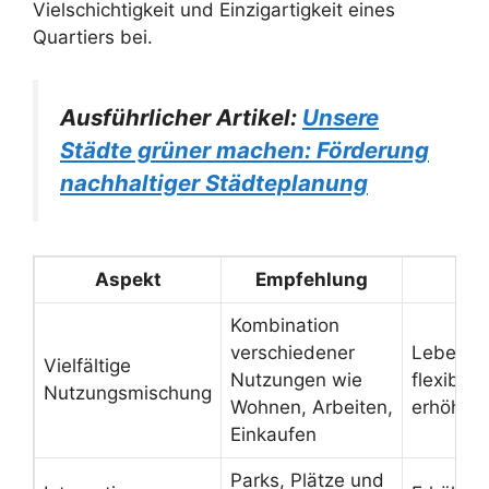
Vielschichtigkeit und Einzigartigkeit eines
Quartiers bei.
Ausführlicher Artikel:
Unsere
Städte grüner machen: Förderung
nachhaltiger Städteplanung
Aspekt
Empfehlung
V
Kombination
verschiedener
Lebendi
Vielfältige
Nutzungen wie
flexible
Nutzungsmischung
Wohnen, Arbeiten,
erhöhte 
Einkaufen
Parks, Plätze und