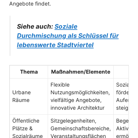
Angebote findet.
Siehe auch:
Soziale
Durchmischung als Schlüssel für
lebenswerte Stadtviertel
Thema
Maßnahmen/Elemente
Flexible
Soziale I
Urbane
Nutzungsmöglichkeiten,
fördern 
Räume
vielfältige Angebote,
Aufentha
innovative Architektur
steigern
Öffentliche
Sitzgelegenheiten,
Begegnu
Plätze &
Gemeinschaftsbereiche,
Aktivität
Sozialräume
Veranstaltungsflächen
ermögli