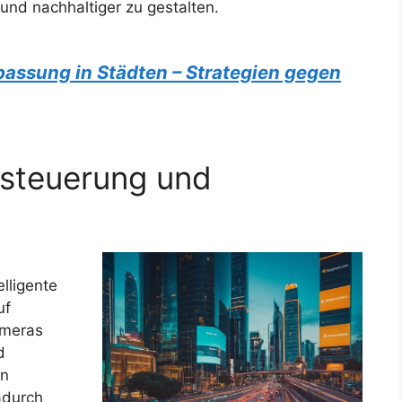
und nachhaltiger zu gestalten.
assung in Städten – Strategien gegen
rssteuerung und
lligente
uf
ameras
d
en
adurch