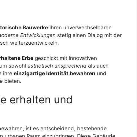
storische Bauwerke
ihren unverwechselbaren
oderne Entwicklungen
stetig einen Dialog mit der
sch weiterzuentwickeln.
rhaltene Erbe
geschickt mit innovativen
aum sowohl
ästhetisch ansprechend
als auch
e ihre
einzigartige Identität bewahren
und
e
bieten.
e erhalten und
bewahren, ist es entscheidend, bestehende
den urbanen Raum einzubringen. Diese Gebäude